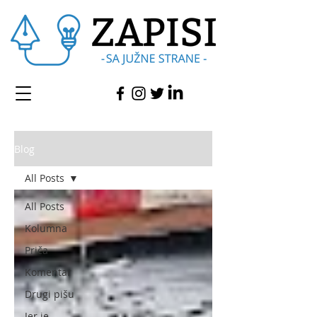
Blog
All Posts
All Posts
Kolumna
Priča
Komentar
Drugi pišu
Jer je