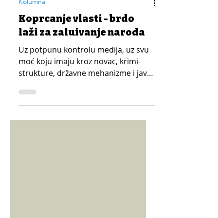
Kolumna
Koprcanje vlasti - brdo
laži za zaluđivanje naroda
Uz potpunu kontrolu medija, uz svu
moć koju imaju kroz novac, krimi-
strukture, državne mehanizme i javni
sektor, ta lepa slika vlasti je bleđa iz
dana u dan. Nezadovoljstvo je sve
veće, a kraj (što ne bi trebalo da
bude smak sveta) je sve bliži.