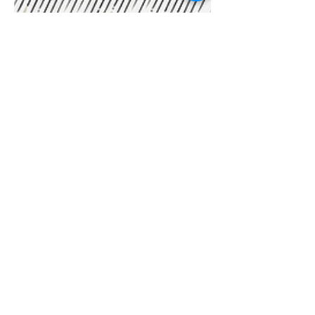
Kolumna
Niški scenario kao
budućnost izbora u Srbiji
Iako je svega 51 glas više u korist
naprednjaka oni će imati odbornika
više koji će činiti većinu u lokalnom
parlamentu. Formiraće je i u
Zaječaru.