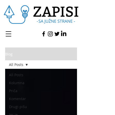
Blog
All Posts
All Posts
Kolumna
Priča
Komentar
Drugi pišu
Jer je