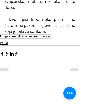
Švajcarskoj i obilazimo lokale u to 
doba.
– Izvoli, jesi li za neko piće? – na 
čistom srpskom izgovorila je žena 
koja je bila za šankom.
knjige
roman
Makar se nešto dešava
Priča