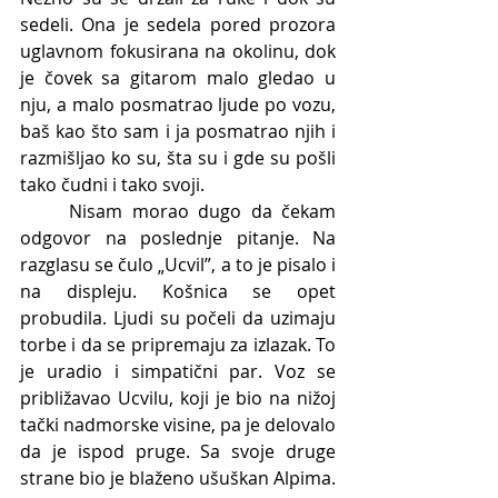
sedeli. Ona je sedela pored prozora 
uglavnom fokusirana na okolinu, dok 
je čovek sa gitarom malo gledao u 
nju, a malo posmatrao ljude po vozu, 
baš kao što sam i ja posmatrao njih i 
razmišljao ko su, šta su i gde su pošli 
tako čudni i tako svoji.
	Nisam morao dugo da čekam 
odgovor na poslednje pitanje. Na 
razglasu se čulo „Ucvil”, a to je pisalo i 
na displeju. Košnica se opet 
probudila. Ljudi su počeli da uzimaju 
torbe i da se pripremaju za izlazak. To 
je uradio i simpatični par. Voz se 
približavao Ucvilu, koji je bio na nižoj 
tački nadmorske visine, pa je delovalo 
da je ispod pruge. Sa svoje druge 
strane bio je blaženo ušuškan Alpima. 