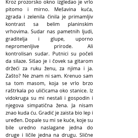
Kroz prozorsko okno izgledao je vrlo 
pitomo i mirno. Mešavina kuća, 
zgrada i zelenila činila je primamljiv 
kontrast sa belim planinskim 
vrhovima. Sudar nas pametnih ljudi, 
graditelja i glupe, uporno 
nepromenljive prirode. Ali 
kontrolisan sudar. Putnici su počeli 
da silaze. Sišao je i čovek sa gitarom 
držeći za ruku ženu, za njima i ja. 
Zašto? Ne znam ni sam. Krenuo sam 
sa tom masom, koja se vrlo brzo 
raštrkala po uličicama oko stanice. Iz 
vidokruga su mi nestali i gospodin i 
njegova simpatična žena. Ja nisam 
znao kuda ću. Gradić je zaista bio lep i 
uređen. Dopale su mi se kuće, koje su 
bile uredno naslagane jedna do 
druge i ličile jedna na drugu. Slične 