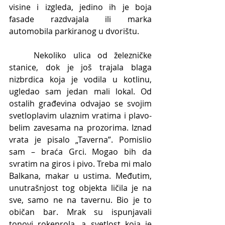
visine i izgleda, jedino ih je boja 
fasade razdvajala ili marka 
automobila parkiranog u dvorištu.
	Nekoliko ulica od železničke 
stanice, dok je još trajala blaga 
nizbrdica koja je vodila u kotlinu, 
ugledao sam jedan mali lokal. Od 
ostalih građevina odvajao se svojim 
svetloplavim ulaznim vratima i plavo-
belim zavesama na prozorima. Iznad 
vrata je pisalo „Taverna”. Pomislio 
sam – braća Grci. Mogao bih da 
svratim na giros i pivo. Treba mi malo 
Balkana, makar u ustima. Međutim, 
unutrašnjost tog objekta ličila je na 
sve, samo ne na tavernu. Bio je to 
običan bar. Mrak su ispunjavali 
tonovi rokenrola, a svetlost koja je 