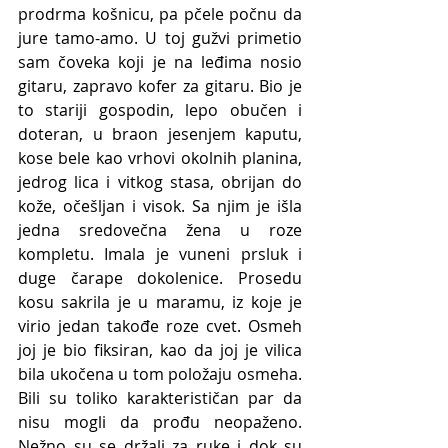
prodrma košnicu, pa pčele počnu da 
jure tamo-amo. U toj gužvi primetio 
sam čoveka koji je na leđima nosio 
gitaru, zapravo kofer za gitaru. Bio je 
to stariji gospodin, lepo obučen i 
doteran, u braon jesenjem kaputu, 
kose bele kao vrhovi okolnih planina, 
jedrog lica i vitkog stasa, obrijan do 
kože, očešljan i visok. Sa njim je išla 
jedna sredovečna žena u roze 
kompletu. Imala je vuneni prsluk i 
duge čarape dokolenice. Prosedu 
kosu sakrila je u maramu, iz koje je 
virio jedan takođe roze cvet. Osmeh 
joj je bio fiksiran, kao da joj je vilica 
bila ukočena u tom položaju osmeha. 
Bili su toliko karakterističan par da 
nisu mogli da prođu neopaženo. 
Nežno su se držali za ruke i dok su 