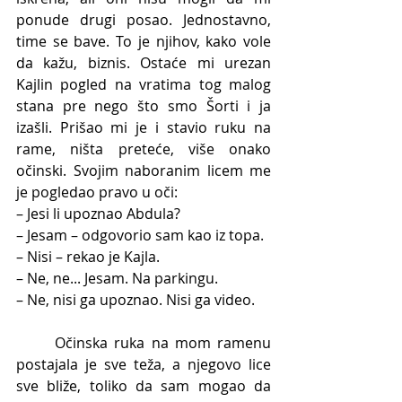
ponude drugi posao. Jednostavno, 
time se bave. To je njihov, kako vole 
da kažu, biznis. Ostaće mi urezan 
Kajlin pogled na vratima tog malog 
stana pre nego što smo Šorti i ja 
izašli. Prišao mi je i stavio ruku na 
rame, ništa preteće, više onako 
očinski. Svojim naboranim licem me 
je pogledao pravo u oči:
– Jesi li upoznao Abdula?
– Jesam – odgovorio sam kao iz topa.
– Nisi – rekao je Kajla.
– Ne, ne... Jesam. Na parkingu.
– Ne, nisi ga upoznao. Nisi ga video.
	Očinska ruka na mom ramenu 
postajala je sve teža, a njegovo lice 
sve bliže, toliko da sam mogao da 