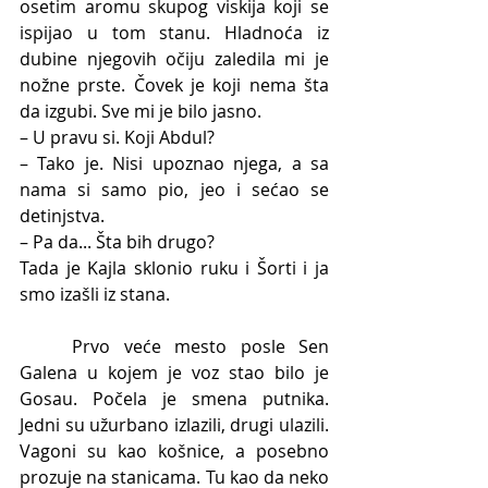
osetim aromu skupog viskija koji se 
ispijao u tom stanu. Hladnoća iz 
dubine njegovih očiju zaledila mi je 
nožne prste. Čovek je koji nema šta 
da izgubi. Sve mi je bilo jasno.
– U pravu si. Koji Abdul?
– Tako je. Nisi upoznao njega, a sa 
nama si samo pio, jeo i sećao se 
detinjstva.
– Pa da... Šta bih drugo?
Tada je Kajla sklonio ruku i Šorti i ja 
smo izašli iz stana.
	Prvo veće mesto posle Sen 
Galena u kojem je voz stao bilo je 
Gosau. Počela je smena putnika. 
Jedni su užurbano izlazili, drugi ulazili. 
Vagoni su kao košnice, a posebno 
prozuje na stanicama. Tu kao da neko 