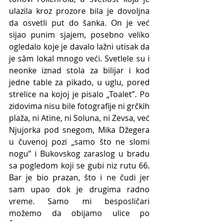
ulazila kroz prozore bila je dovoljna 
da osvetli put do šanka. On je već 
sijao punim sjajem, posebno veliko 
ogledalo koje je davalo lažni utisak da 
je sâm lokal mnogo veći. Svetlele su i 
neonke iznad stola za bilijar i kod 
jedne table za pikado, u uglu, pored 
strelice na kojoj je pisalo „Toalet”. Po 
zidovima nisu bile fotografije ni grčkih 
plaža, ni Atine, ni Soluna, ni Zevsa, već 
Njujorka pod snegom, Mika Džegera 
u čuvenoj pozi „samo što ne slomi 
nogu” i Bukovskog zaraslog u bradu 
sa pogledom koji se gubi niz rutu 66. 
Bar je bio prazan, što i ne čudi jer 
sam upao dok je drugima radno 
vreme. Samo mi besposličari 
možemo da obijamo ulice po 