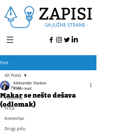
Post
All Posts
Aleksandar Stankov
All Posts
4 min read
Makar se nešto dešava
Kolumna
(odlomak)
Priča
Komentar
Drugi pišu