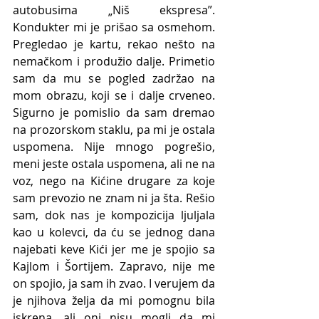
autobusima „Niš ekspresa”. 
Kondukter mi je prišao sa osmehom. 
Pregledao је kartu, rekao nešto na 
nemačkom i produžio dalje. Primetio 
sam da mu se pogled zadržao na 
mom obrazu, koji se i dalje crveneo. 
Sigurno je pomislio da sam dremao 
na prozorskom staklu, pa mi je ostala 
uspomena. Nije mnogo pogrešio, 
meni jeste ostala uspomena, ali ne na 
voz, nego na Kićine drugare za koje 
sam prevozio ne znam ni ja šta. Rešio 
sam, dok nas je kompozicija ljuljala 
kao u kolevci, da ću se jednog dana 
najebati keve Kići jer me je spojio sa 
Kajlom i Šortijem. Zapravo, nije me 
on spojio, ja sam ih zvao. I verujem da 
je njihova želja da mi pomognu bila 
iskrena, ali oni nisu mogli da mi 