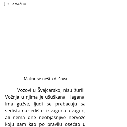
Jer je važno
Makar se nešto dešava
	Vozovi u Švajcarskoj nisu žurili. 
Vožnja u njima je ušuškana i lagana. 
Ima gužve, ljudi se prebacuju sa 
sedišta na sedište, iz vagona u vagon, 
ali nema one neobjašnjive nervoze 
koju sam kao po pravilu osećao u 