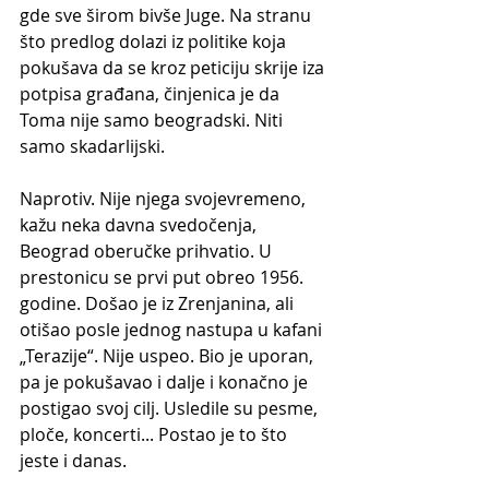
gde sve širom bivše Juge. Na stranu 
što predlog dolazi iz politike koja 
pokušava da se kroz peticiju skrije iza 
potpisa građana, činjenica je da 
Toma nije samo beogradski. Niti 
samo skadarlijski. 
Naprotiv. Nije njega svojevremeno, 
kažu neka davna svedočenja, 
Beograd oberučke prihvatio. U 
prestonicu se prvi put obreo 1956. 
godine. Došao je iz Zrenjanina, ali 
otišao posle jednog nastupa u kafani 
„Terazije“. Nije uspeo. Bio je uporan, 
pa je pokušavao i dalje i konačno je 
postigao svoj cilj. Usledile su pesme, 
ploče, koncerti... Postao je to što 
jeste i danas. 