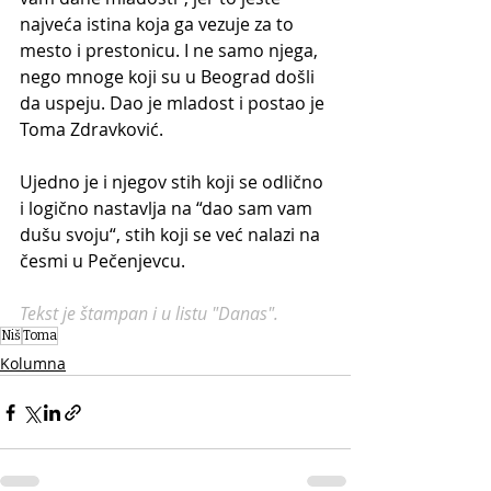
najveća istina koja ga vezuje za to 
mesto i prestonicu. I ne samo njega, 
nego mnoge koji su u Beograd došli 
da uspeju. Dao je mladost i postao je 
Toma Zdravković. 
Ujedno je i njegov stih koji se odlično 
i logično nastavlja na “dao sam vam 
dušu svoju“, stih koji se već nalazi na 
česmi u Pečenjevcu. 
Tekst je štampan i u listu "Danas".
Niš
Toma
Kolumna