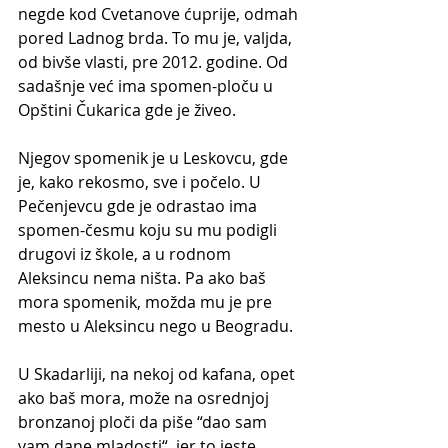
negde kod Cvetanove ćuprije, odmah 
pored Ladnog brda. To mu je, valjda, 
od bivše vlasti, pre 2012. godine. Od 
sadašnje već ima spomen-ploču u 
Opštini Čukarica gde je živeo. 
Njegov spomenik je u Leskovcu, gde 
je, kako rekosmo, sve i počelo. U 
Pečenjevcu gde je odrastao ima 
spomen-česmu koju su mu podigli 
drugovi iz škole, a u rodnom 
Aleksincu nema ništa. Pa ako baš 
mora spomenik, možda mu je pre 
mesto u Aleksincu nego u Beogradu. 
U Skadarliji, na nekoj od kafana, opet 
ako baš mora, može na osrednjoj 
bronzanoj ploči da piše “dao sam 
vam dane mladosti“, jer to jeste 