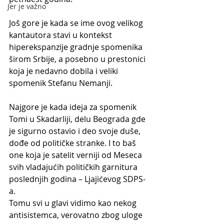
Jer je važno
Još gore je kada se ime ovog velikog 
kantautora stavi u kontekst 
hiperekspanzije gradnje spomenika 
širom Srbije, a posebno u prestonici 
koja je nedavno dobila i veliki 
spomenik Stefanu Nemanji. 
Najgore je kada ideja za spomenik 
Tomi u Skadarliji, delu Beograda gde 
je sigurno ostavio i deo svoje duše, 
dođe od političke stranke. I to baš 
one koja je satelit verniji od Meseca 
svih vladajućih političkih garnitura 
poslednjih godina – Ljajićevog SDPS-
a. 
Tomu svi u glavi vidimo kao nekog 
antisistemca, verovatno zbog uloge 