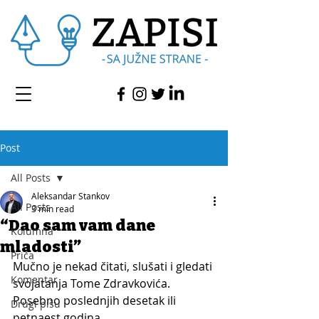
Post
All Posts
Aleksandar Stankov
All Posts
3 min read
“Dao sam vam dane
Kolumna
mladosti”
Priča
Mučno je nekad čitati, slušati i gledati 
Komentar
svojatanja Tome Zdravkovića. 
Posebno poslednjih desetak ili 
Drugi pišu
petnaest godina. 