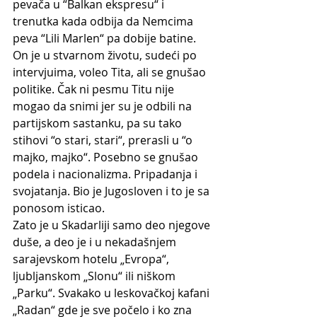
pevača u “Balkan ekspresu“ i 
trenutka kada odbija da Nemcima 
peva “Lili Marlen“ pa dobije batine. 
On je u stvarnom životu, sudeći po 
intervjuima, voleo Tita, ali se gnušao 
politike. Čak ni pesmu Titu nije 
mogao da snimi jer su je odbili na 
partijskom sastanku, pa su tako 
stihovi “o stari, stari“, prerasli u “o 
majko, majko“. Posebno se gnušao 
podela i nacionalizma. Pripadanja i 
svojatanja. Bio je Jugosloven i to je sa 
ponosom isticao. 
Zato je u Skadarliji samo deo njegove 
duše, a deo je i u nekadašnjem 
sarajevskom hotelu „Evropa“, 
ljubljanskom „Slonu“ ili niškom 
„Parku“. Svakako u leskovačkoj kafani 
„Radan“ gde je sve počelo i ko zna 