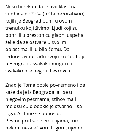
Neko bi rekao da je ovo klasična 
sudbina dođoša (ništa pežorativno), 
kojih je Beograd pun i u ovom 
trenutku koji živimo. Ljudi koji su 
pohrlili u prestonicu gladni uspeha i 
želje da se ostvare u svojim 
oblastima. Ili u bilo čemu. Da 
jednostavno nađu svoju sreću. To je 
u Beogradu svakako moguće i 
svakako pre nego u Leskovcu. 
Znao je Toma posle povremeno i da 
kaže da je iz Beograda, ali se u 
njegovim pesmama, stihovima i 
melosu čulo odakle je stvarno – sa 
juga. A i time se ponosio. 
Pesme protkane emocijama, tom 
nekom nezalečivom tugom, ujedno 