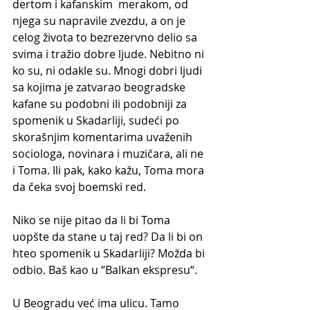
dertom i kafanskim  merakom, od 
njega su napravile zvezdu, a on je 
celog života to bezrezervno delio sa 
svima i tražio dobre ljude. Nebitno ni 
ko su, ni odakle su. Mnogi dobri ljudi 
sa kojima je zatvarao beogradske 
kafane su podobni ili podobniji za 
spomenik u Skadarliji, sudeći po 
skorašnjim komentarima uvaženih 
sociologa, novinara i muzičara, ali ne 
i Toma. Ili pak, kako kažu, Toma mora 
da čeka svoj boemski red. 
Niko se nije pitao da li bi Toma 
uopšte da stane u taj red? Da li bi on 
hteo spomenik u Skadarliji? Možda bi 
odbio. Baš kao u “Balkan ekspresu“.  
U Beogradu već ima ulicu. Tamo 