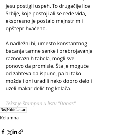
jesu postigli uspeh. To drugačije lice 
Srbije, koje postoji ali se ređe viđa, 
ekspresno je postalo mejnstrim i 
opšteprihvaćeno.
A nadležni bi, umesto konstantnog 
bacanja tamne senke i prebrojavanja 
raznoraznih tabela, mogli sve 
ponovo da promisle. Šta je moguće 
od zahteva da ispune, pa bi tako 
možda i oni uradili neko dobro delo i 
uzeli makar delić tog kolača. 
Tekst je štampan u listu "Danas".
Niš
Milić
Lekari
Kolumna