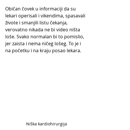
Običan čovek u informaciji da su 
lekari operisali i vikendima, spasavali 
živote i smanjili listu čekanja, 
verovatno nikada ne bi video ništa 
loše. Svako normalan bi to pomislio, 
jer zaista i nema ničeg lošeg. To je i 
na početku i na kraju posao lekara.
Niška kardiohirurgija