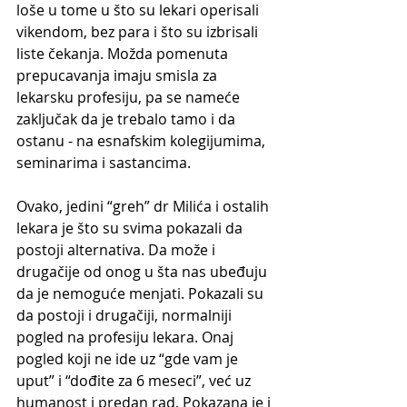
loše u tome u što su lekari operisali 
vikendom, bez para i što su izbrisali 
liste čekanja. Možda pomenuta 
prepucavanja imaju smisla za 
lekarsku profesiju, pa se nameće 
zaključak da je trebalo tamo i da 
ostanu - na esnafskim kolegijumima, 
seminarima i sastancima.
Ovako, jedini “greh” dr Milića i ostalih 
lekara je što su svima pokazali da 
postoji alternativa. Da može i 
drugačije od onog u šta nas ubeđuju 
da je nemoguće menjati. Pokazali su 
da postoji i drugačiji, normalniji 
pogled na profesiju lekara. Onaj 
pogled koji ne ide uz “gde vam je 
uput” i “dođite za 6 meseci”, već uz 
humanost i predan rad. Pokazana je i 