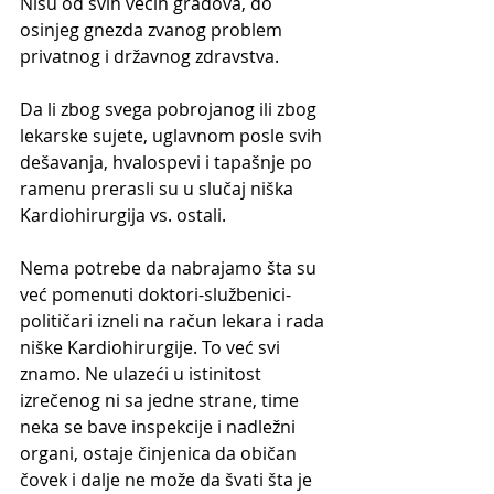
Nišu od svih većih gradova, do 
osinjeg gnezda zvanog problem 
privatnog i državnog zdravstva.
Da li zbog svega pobrojanog ili zbog 
lekarske sujete, uglavnom posle svih 
dešavanja, hvalospevi i tapašnje po 
ramenu prerasli su u slučaj niška 
Kardiohirurgija vs. ostali. 
Nema potrebe da nabrajamo šta su 
već pomenuti doktori-službenici-
političari izneli na račun lekara i rada 
niške Kardiohirurgije. To već svi 
znamo. Ne ulazeći u istinitost 
izrečenog ni sa jedne strane, time 
neka se bave inspekcije i nadležni 
organi, ostaje činjenica da običan 
čovek i dalje ne može da švati šta je 