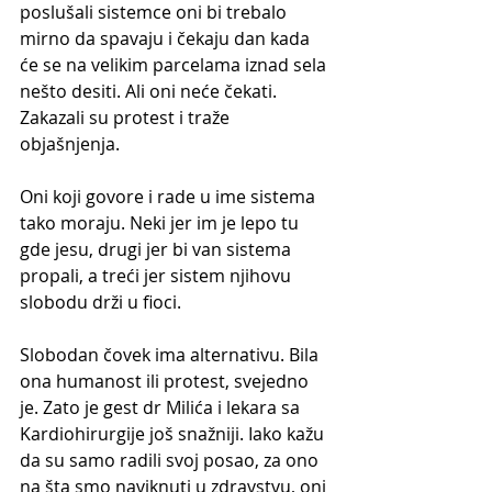
poslušali sistemce oni bi trebalo 
mirno da spavaju i čekaju dan kada 
će se na velikim parcelama iznad sela 
nešto desiti. Ali oni neće čekati. 
Zakazali su protest i traže 
objašnjenja.
Oni koji govore i rade u ime sistema 
tako moraju. Neki jer im je lepo tu 
gde jesu, drugi jer bi van sistema 
propali, a treći jer sistem njihovu 
slobodu drži u fioci.
Slobodan čovek ima alternativu. Bila 
ona humanost ili protest, svejedno 
je. Zato je gest dr Milića i lekara sa 
Kardiohirurgije još snažniji. Iako kažu 
da su samo radili svoj posao, za ono 
na šta smo naviknuti u zdravstvu, oni 