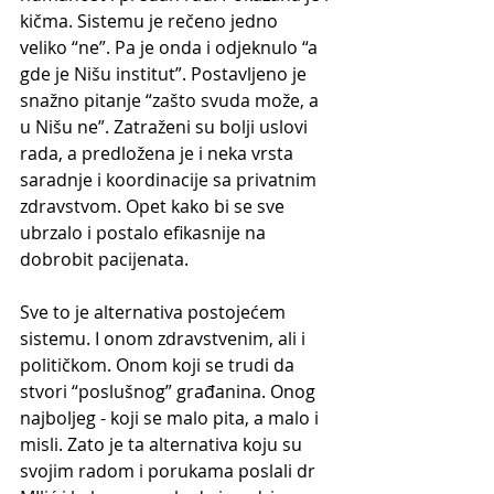
kičma. Sistemu je rečeno jedno 
veliko “ne”. Pa je onda i odjeknulo “a 
gde je Nišu institut”. Postavljeno je 
snažno pitanje “zašto svuda može, a 
u Nišu ne”. Zatraženi su bolji uslovi 
rada, a predložena je i neka vrsta 
saradnje i koordinacije sa privatnim 
zdravstvom. Opet kako bi se sve 
ubrzalo i postalo efikasnije na 
dobrobit pacijenata.
Sve to je alternativa postojećem 
sistemu. I onom zdravstvenim, ali i 
političkom. Onom koji se trudi da 
stvori “poslušnog” građanina. Onog 
najboljeg - koji se malo pita, a malo i 
misli. Zato je ta alternativa koju su 
svojim radom i porukama poslali dr 