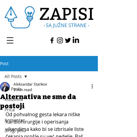
Post
All Posts
Aleksandar Stankov
All Posts
3 min read
Alternativa ne sme da
Kolumna
postoji
Priča
Od pohvalnog gesta lekara niške 
Komentar
Kardiohirurgije i operisanja 
vikendima kako bi se izbrisale liste 
Drugi pišu
čekanja prošle su već nedelje. Baš 