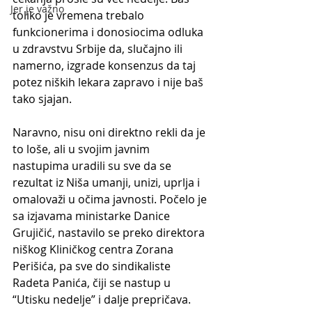
Jer je važno
toliko je vremena trebalo 
funkcionerima i donosiocima odluka 
u zdravstvu Srbije da, slučajno ili 
namerno, izgrade konsenzus da taj 
potez niških lekara zapravo i nije baš 
tako sjajan.
Naravno, nisu oni direktno rekli da je 
to loše, ali u svojim javnim 
nastupima uradili su sve da se 
rezultat iz Niša umanji, unizi, uprlja i 
omalovaži u očima javnosti. Počelo je 
sa izjavama ministarke Danice 
Grujičić, nastavilo se preko direktora 
niškog Kliničkog centra Zorana 
Perišića, pa sve do sindikaliste 
Radeta Panića, čiji se nastup u 
“Utisku nedelje” i dalje prepričava.