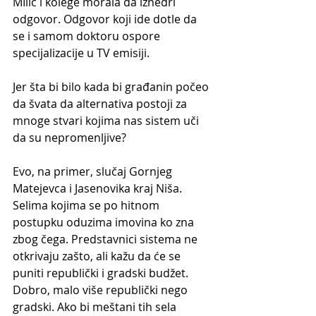
MIlić i kolege morala da iznedri 
odgovor. Odgovor koji ide dotle da 
se i samom doktoru ospore 
specijalizacije u TV emisiji.
Jer šta bi bilo kada bi građanin počeo 
da švata da alternativa postoji za 
mnoge stvari kojima nas sistem uči 
da su nepromenljive?
Evo, na primer, slučaj Gornjeg 
Matejevca i Jasenovika kraj Niša. 
Selima kojima se po hitnom 
postupku oduzima imovina ko zna 
zbog čega. Predstavnici sistema ne 
otkrivaju zašto, ali kažu da će se 
puniti republički i gradski budžet. 
Dobro, malo više republički nego 
gradski. Ako bi meštani tih sela 