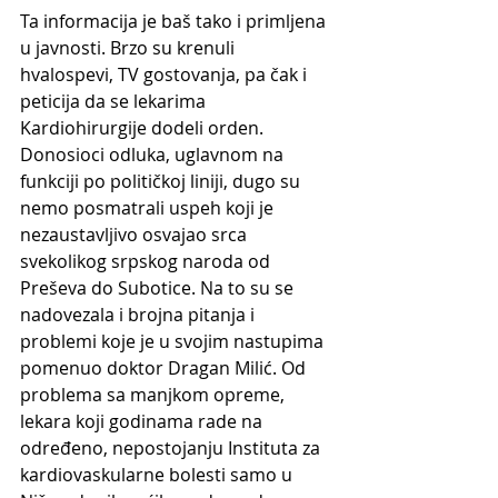
Ta informacija je baš tako i primljena 
u javnosti. Brzo su krenuli 
hvalospevi, TV gostovanja, pa čak i 
peticija da se lekarima 
Kardiohirurgije dodeli orden. 
Donosioci odluka, uglavnom na 
funkciji po političkoj liniji, dugo su 
nemo posmatrali uspeh koji je 
nezaustavljivo osvajao srca 
svekolikog srpskog naroda od 
Preševa do Subotice. Na to su se 
nadovezala i brojna pitanja i 
problemi koje je u svojim nastupima 
pomenuo doktor Dragan Milić. Od 
problema sa manjkom opreme, 
lekara koji godinama rade na 
određeno, nepostojanju Instituta za 
kardiovaskularne bolesti samo u 