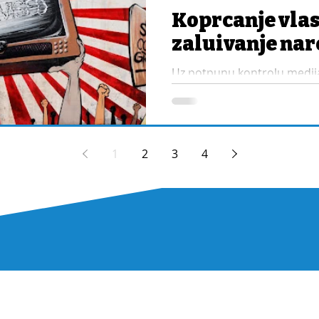
Koprcanje vlast
zaluđivanje na
Uz potpunu kontrolu medija
kroz novac, krimi-strukture
sektor, ta lepa slika vlasti j
Nezadovoljstvo je sve veće, 
bude smak sveta) je sve bliž
1
2
3
4