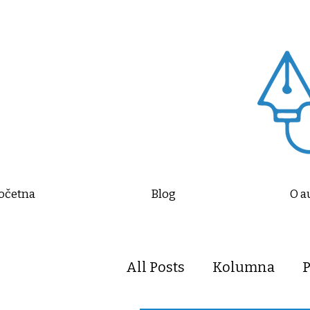
očetna
Blog
O a
All Posts
Kolumna
P