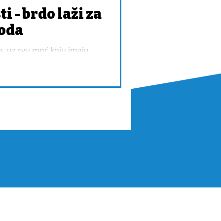
i - brdo laži za
roda
, uz svu moć koju imaju
, državne mehanizme i javni
e bleđa iz dana u dan.
a kraj (što ne bi trebalo da
i.