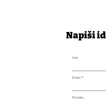
Napiši id
Ime
Email
Poruka...