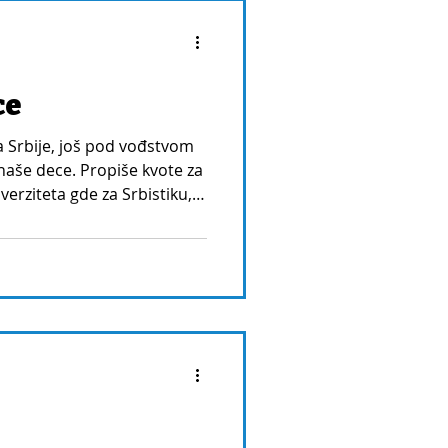
ce
a Srbije, još pod vođstvom
naše dece. Propiše kvote za
verziteta gde za Srbistiku,
budžetskih mesta.