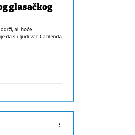
og glasačkog
drži, ali hoće
uje da su ljudi van Ćacilenda
.