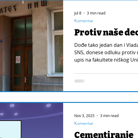
Jul 8
3 min read
Komentar
Protiv naše de
Dođe tako jedan dan i Vlad
SNS, donese odluku protiv 
upis na fakultete niškog Uni
Istoriju i Ruski jezik nema 
Nov 3, 2025
3 min read
Komentar
Cementiranje