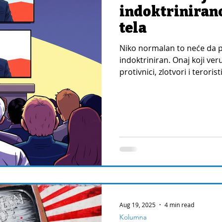
indoktriniran
tela
Niko normalan to neće da po
indoktriniran. Onaj koji ver
protivnici, zlotvori i teroristi
Aug 19, 2025
4 min read
Kolumna