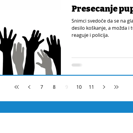
Presecanje pu
Snimci svedoče da se na gl
desilo koškanje, a možda i 
reaguje i policija.
7
8
9
10
11