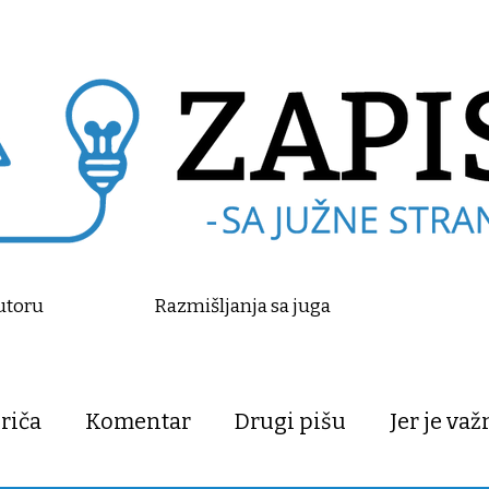
utoru
Razmišljanja sa juga
riča
Komentar
Drugi pišu
Jer je va