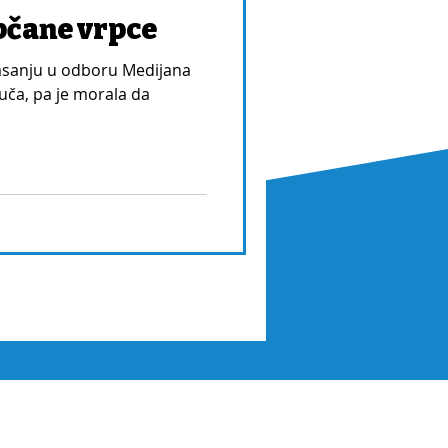
pčane vrpce
asanju u odboru Medijana
tuča, pa je morala da