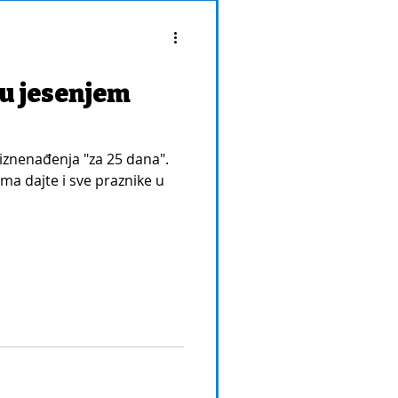
 u jesenjem
 iznenađenja "za 25 dana".
 ma dajte i sve praznike u