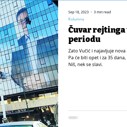
Sep 18, 2023
3 min read
Kolumna
Čuvar rejtinga
periodu
Zato Vučić i najavljuje nova
Pa će biti opet i za 35 dana,
Niš, nek se slavi.