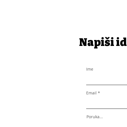
Napiši id
Ime
Email
Poruka...