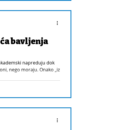
ća bavljenja
, akademski napreduju dok
oni, nego moraju. Onako „iz