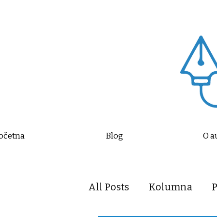
očetna
Blog
O a
All Posts
Kolumna
P