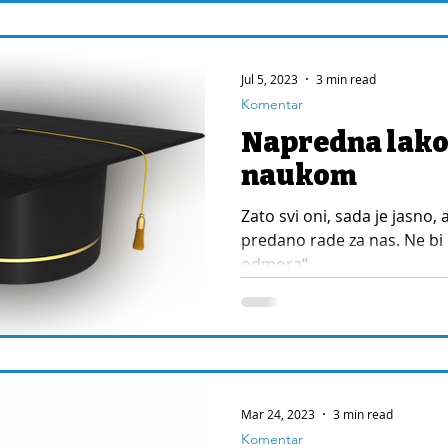
Jul 5, 2023
3 min read
Komentar
Napredna lako
naukom
Zato svi oni, sada je jasno
predano rade za nas. Ne bi 
odmora“.
Mar 24, 2023
3 min read
Komentar