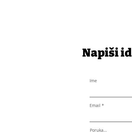
Napiši id
Ime
Email
Poruka...