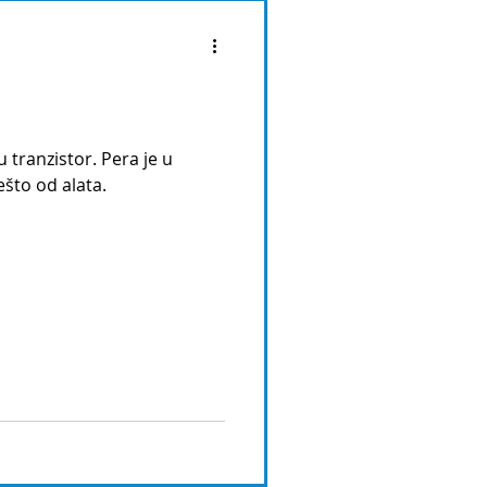
 tranzistor. Pera je u
što od alata.