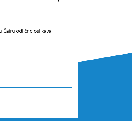
 u Čairu odlično oslikava