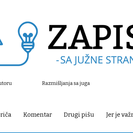
utoru
Razmišljanja sa juga
riča
Komentar
Drugi pišu
Jer je va