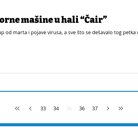
orne mašine u hali “Čair”
skup od marta i pojave virusa, a sve što se dešavalo tog petka
33
34
35
36
37