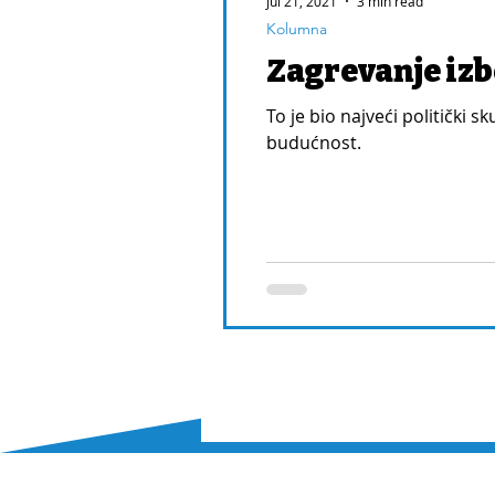
Jul 21, 2021
3 min read
Kolumna
Zagrevanje izb
To je bio najveći politički 
budućnost.