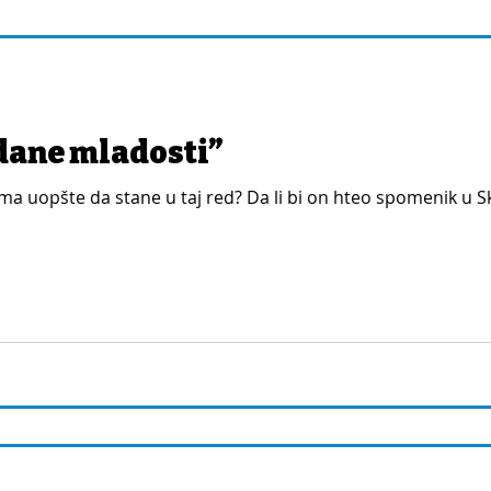
dane mladosti”
Toma uopšte da stane u taj red? Da li bi on hteo spomenik u S