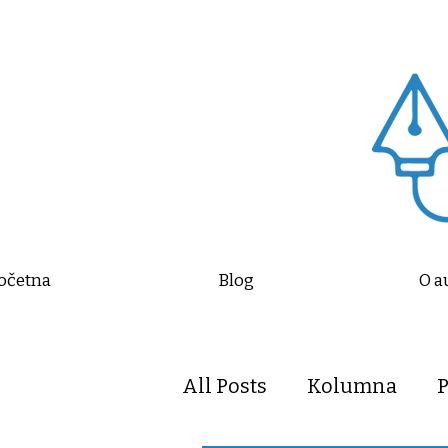
očetna
Blog
O a
All Posts
Kolumna
P