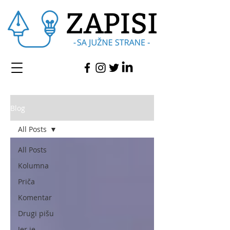
Blog
All Posts
All Posts
Kolumna
Priča
Komentar
Drugi pišu
Jer je