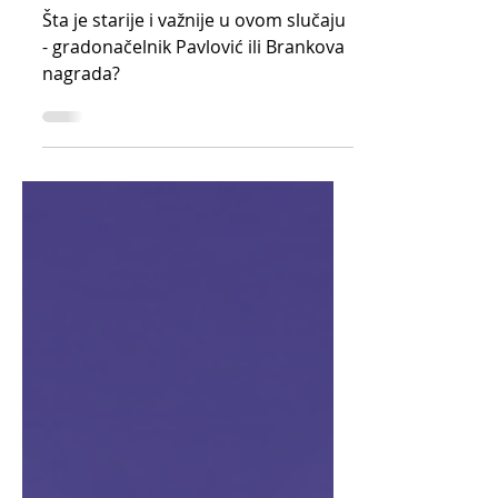
klipovi i Niš TV
Šta je starije i važnije u ovom slučaju
- gradonačelnik Pavlović ili Brankova
nagrada?