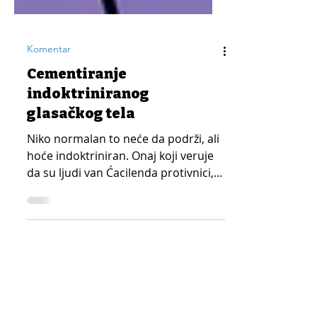
Komentar
Cementiranje
indoktriniranog
glasačkog tela
Niko normalan to neće da podrži, ali
hoće indoktriniran. Onaj koji veruje
da su ljudi van Ćacilenda protivnici,
zlotvori i teroristi.