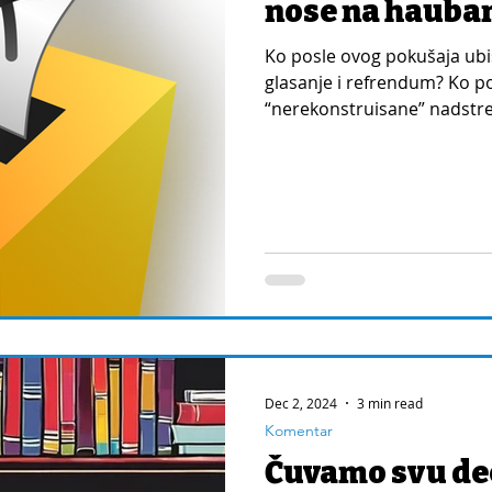
nose na haub
Ko posle ovog pokušaja ubi
glasanje i refrendum? Ko p
“nerekonstruisane” nadstre
Dec 2, 2024
3 min read
Komentar
Čuvamo svu dec