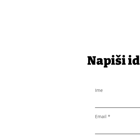
Napiši id
Ime
Email