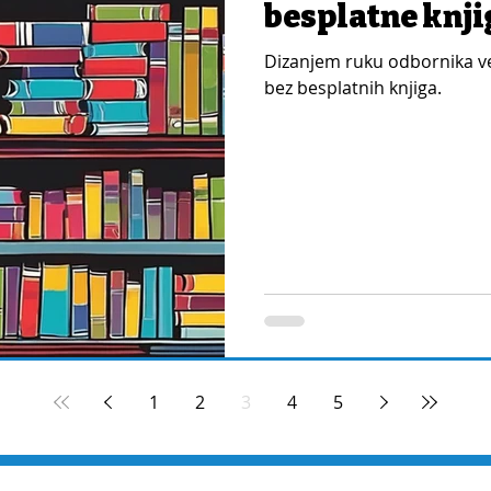
besplatne knji
Dizanjem ruku odbornika ve
bez besplatnih knjiga.
1
2
3
4
5