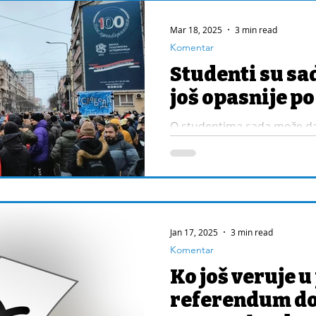
Mar 18, 2025
3 min read
Komentar
Studenti su sada
još opasnije p
O studentima sada može da s
dokazali da su žrtve režima
predstavi kao zlo, a oni su 
Jan 17, 2025
3 min read
Komentar
Ko još veruje u
referendum d