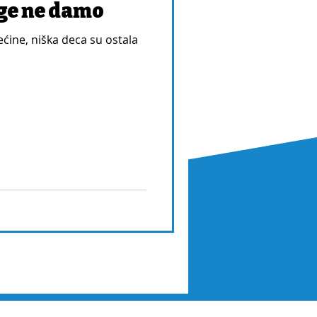
ge ne damo
ćine, niška deca su ostala