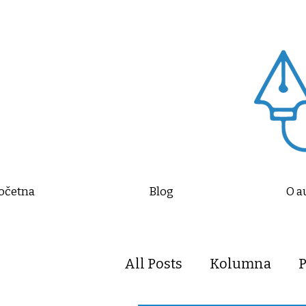
očetna
Blog
O a
All Posts
Kolumna
P