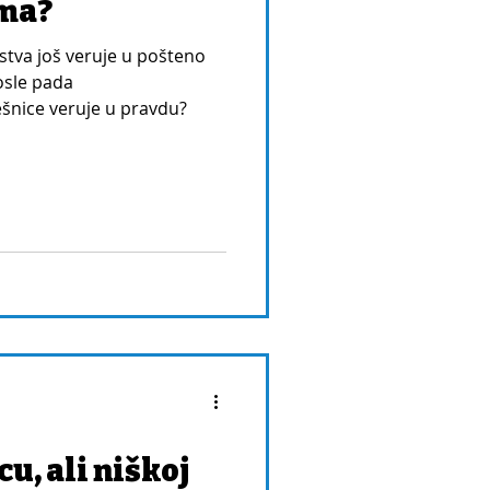
ama?
stva još veruje u pošteno
osle pada
šnice veruje u pravdu?
u, ali niškoj