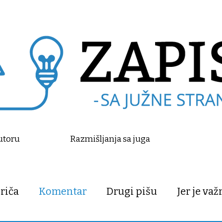
utoru
Razmišljanja sa juga
riča
Komentar
Drugi pišu
Jer je va