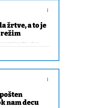
 žrtve, a to je
o režim
e misli svašta, ali su
 koji pokušava da ih
sve suprotno.
 pošten
ok nam decu