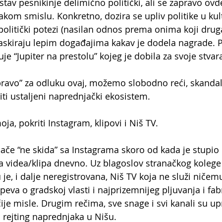
 stav pesnikinje delimično politički, ali se zapravo ovd
kom smislu. Konkretno, dozira se upliv politike u kult
 politički potezi (nasilan odnos prema onima koji druga
askiraju lepim događajima kakav je dodela nagrade. P
e “Jupiter na prestolu” kojeg je dobila za svoje stvar
“bravo” za odluku ovaj, možemo slobodno reći, skandal 
i ustaljeni naprednjački ekosistem.
oja, pokriti Instagram, klipovi i Niš TV.
ače “ne skida” sa Instagrama skoro od kada je stupio 
 videa/klipa dnevno. Uz blagoslov stranačkog kolege
je, i dalje neregistrovana, Niš TV koja ne služi niče
peva o gradskoj vlasti i najprizemnijeg pljuvanja i fabr
ije misle. Drugim rečima, sve snage i svi kanali su up
 rejting naprednjaka u Nišu. 