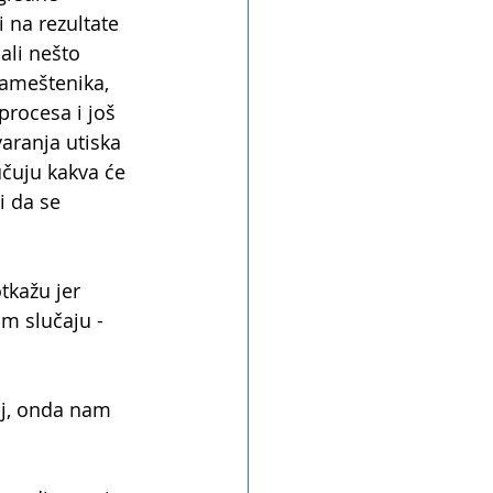
 na rezultate 
 ali nešto 
nameštenika, 
procesa i još 
varanja utiska 
čuju kakva će 
i da se 
tkažu jer 
om slučaju - 
oj, onda nam 