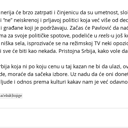
erija će brzo zatrpati i činjenicu da su umetnost, slo
 “ne” neiskrenoj i prljavoj politici koja već više od dec
 i građane koji je podržavaju. Začas će Pavlović da n
ma za svoje političke spotove, podeliće u 
reels
-u još 
 niška sela, isprozivaće se na režimskoj TV neki opozici
 i sve će biti kao nekada. Pristojna Srbija, kako vole da
bija koja ni po koju cenu u taj kazan ne bi da ulazi, o
de, moraće da sačeka izbore. Uz nadu da će oni donet
ljude i odnos prema kulturi kakav nam je već odavno
ačelnik
knjige