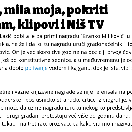
, mila moja, pokriti
m, klipovi i Niš TV
Lazić odbila je da primi nagradu “Branko Miljković” u 
rekla, ne želi da joj tu nagradu uruči gradonačelnik i li
vić. On je već skoro dve godine na poziciji prvog čov
 još od konstitutivne sednice, a u međuvremenu je o
ana dobio 
polivanje
 vodom i kajganu, dok je iste, vidi
etne i važne književne nagrade se nije referisala na p
aderske i poslušničko-stranačke crtice iz biografije, v
ne može da uzme nagradu iz ruku nekog ko predstavlja
ti i drugi građani protestuju već više od godinu dana.
e tukao, maltretirao, prozivao, pa kako vidimo i naziv