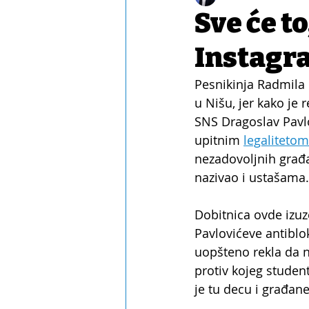
Sve će to
Instagra
Pesnikinja Radmila 
u Nišu, jer kako je 
SNS Dragoslav Pavlo
upitnim 
legalitetom
nezadovoljnih građ
nazivao i ustašama.
Dobitnica ovde izuz
Pavlovićeve antiblok
uopšteno rekla da 
protiv kojeg studen
je tu decu i građan