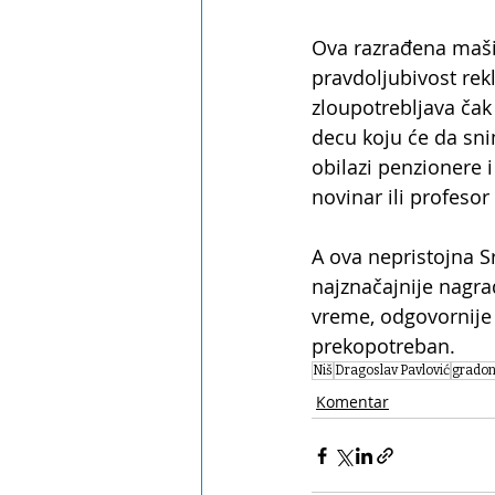
Ova razrađena mašin
pravdoljubivost rekli
zloupotrebljava čak
decu koju će da sni
obilazi penzionere i
novinar ili profesor
A ova nepristojna Sr
najznačajnije nagra
vreme, odgovornije 
prekopotreban.
Niš
Dragoslav Pavlović
gradon
Komentar