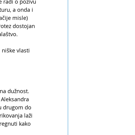
e radi o pozivu 
uru, a onda i 
čije misle) 
otez dostojan 
alaštvo.
niške vlasti 
na dužnost. 
 Aleksandra 
mu drugom do 
ikovanja laži 
regnuti kako 