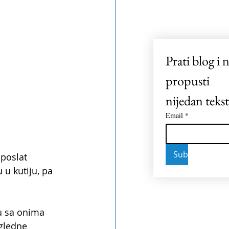
Prati blog i n
propusti 
nijedan tekst
Email
*
Subscribe
 poslat 
u kutiju, pa 
u sa onima 
igledne 