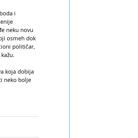
boda i 
enije 
ađe neku novu 
koji osmeh dok 
oni političar, 
 kažu.
va koja dobija 
i neko bolje 
 