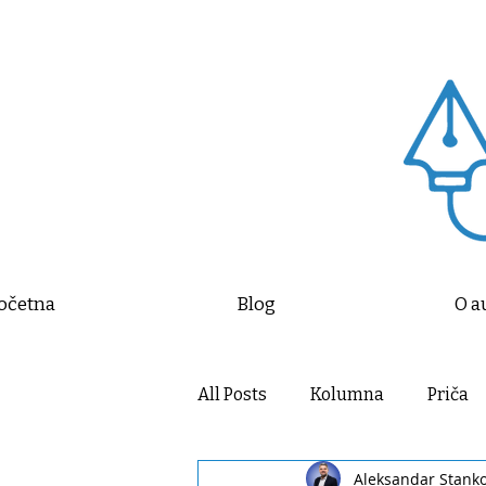
očetna
Blog
O a
All Posts
Kolumna
Priča
Aleksandar Stank