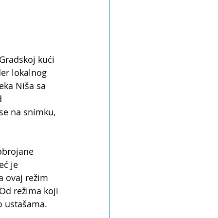
Gradskoj kući 
der lokalnog 
eka Niša sa 
d 
 se na snimku, 
obrojane 
eć je 
 ovaj režim 
 Od režima koji 
ao ustašama.