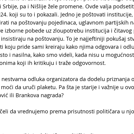
 Srbije, pa i Nišlije žele promene. Ovde valja podsetiti
24. koji su to i pokazali. Jedno je poštovati institucije,
irati na poštovanju pojedinaca, uglavnom partijskih 
e izborne pobede uz zloupotrebu institucija i čitavog 
insistiraju na poštovanju. To je najjeftiniji pokušaj st
i koju pride sami kreiraju kako njima odgovara i odlu
esto i nasilna, kako smo videli, kada nisu u mogućnost
onima koji ih kritikuju i traže odgovornost.
 nestvarna odluka organizatora da dodelu priznanja o
oći da uruči plaketu. Pa šta je starije i važnije u ov
vić ili Brankova nagrada?
eli da vrednujemo prema prisutnosti političara u nj