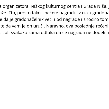
organizatora, Niškog kulturnog centra i Grada Niša, j
že. Eto, prosto tako - nećete nagradu iz ruku gradona
a se da je gradonačelnik veći i od nagrade i shodno to
ete da vam je on uruči. Naravno, ova poslednja rečenic
ci, ali svakako sama odluka da se nagrada ne dodeli m