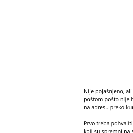
Nije pojašnjeno, ali
poštom pošto nije h
na adresu preko kur
Prvo treba pohvalit
koji su spremni na s