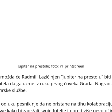
Jupiter na prestolu; foto: YT printscreen
 možda će Radmili Lazić njen “Jupiter na prestolu” biti
tela da ga uzme iz ruku prvog čoveka Grada. Nagradu 
irske službe.
i odluku pesnikinje da ne pristane na tihu kolaboracij
ve kako bi zadržali svoje fotelje i pored više nego oč