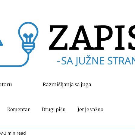
utoru
Razmišljanja sa juga
Komentar
Drugi pišu
Jer je važno
ov
3 min read