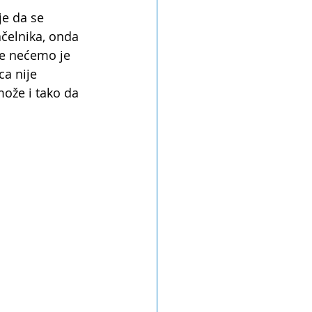
e da se 
čelnika, onda 
me nećemo je 
a nije 
ože i tako da 