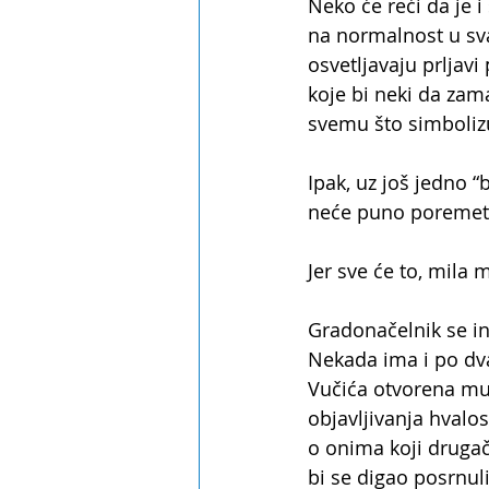
Neko će reći da je i
na normalnost u sva
osvetljavaju prljavi
koje bi neki da zam
svemu što simbolizuj
Ipak, uz još jedno 
neće puno poremetit
Jer sve će to, mila m
Gradonačelnik se in
Nekada ima i po dva
Vučića otvorena mu 
objavljivanja hvalos
o onima koji drugač
bi se digao posrnuli