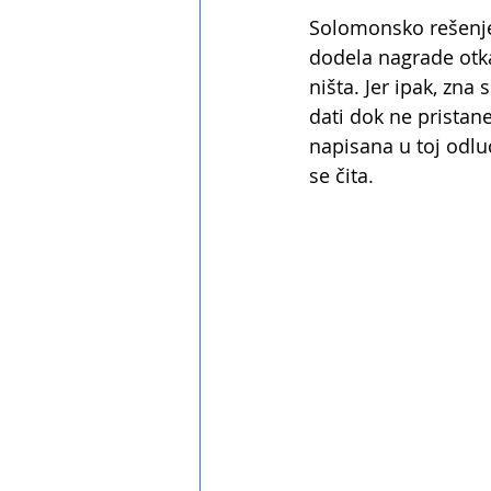
Solomonsko rešenje 
dodela nagrade otka
ništa. Jer ipak, zn
dati dok ne pristan
napisana u toj odlu
se čita.