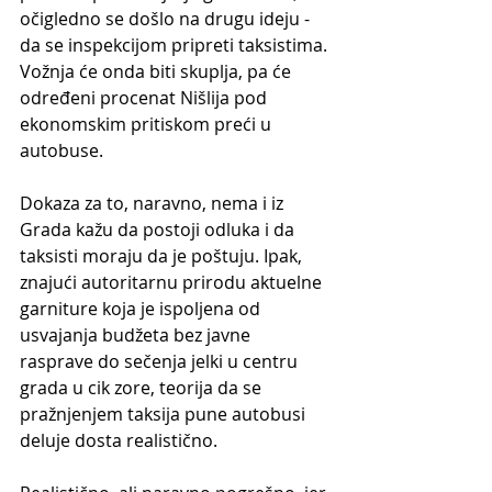
očigledno se došlo na drugu ideju - 
da se inspekcijom pripreti taksistima. 
Vožnja će onda biti skuplja, pa će 
određeni procenat Nišlija pod 
ekonomskim pritiskom preći u 
autobuse.
Dokaza za to, naravno, nema i iz 
Grada kažu da postoji odluka i da 
taksisti moraju da je poštuju. Ipak, 
znajući autoritarnu prirodu aktuelne 
garniture koja je ispoljena od 
usvajanja budžeta bez javne 
rasprave do sečenja jelki u centru 
grada u cik zore, teorija da se 
pražnjenjem taksija pune autobusi 
deluje dosta realistično.