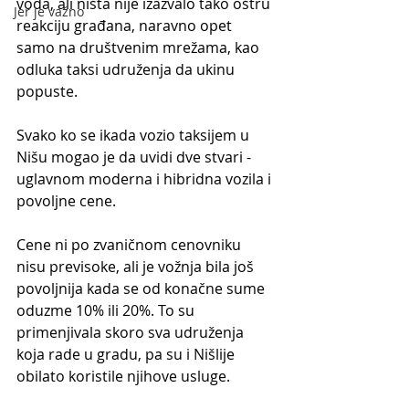
voda, ali ništa nije izazvalo tako oštru 
Jer je važno
reakciju građana, naravno opet 
samo na društvenim mrežama, kao 
odluka taksi udruženja da ukinu 
popuste.
Svako ko se ikada vozio taksijem u 
Nišu mogao je da uvidi dve stvari - 
uglavnom moderna i hibridna vozila i 
povoljne cene.
Cene ni po zvaničnom cenovniku 
nisu previsoke, ali je vožnja bila još 
povoljnija kada se od konačne sume 
oduzme 10% ili 20%. To su 
primenjivala skoro sva udruženja 
koja rade u gradu, pa su i Nišlije 
obilato koristile njihove usluge.