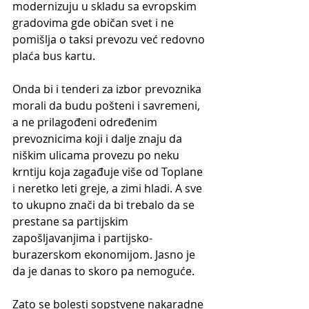
modernizuju u skladu sa evropskim 
gradovima gde običan svet i ne 
pomišlja o taksi prevozu već redovno 
plaća bus kartu.
Onda bi i tenderi za izbor prevoznika 
morali da budu pošteni i savremeni, 
a ne prilagođeni određenim 
prevoznicima koji i dalje znaju da 
niškim ulicama provezu po neku 
krntiju koja zagađuje više od Toplane 
i neretko leti greje, a zimi hladi. A sve 
to ukupno znači da bi trebalo da se 
prestane sa partijskim 
zapošljavanjima i partijsko-
burazerskom ekonomijom. Jasno je 
da je danas to skoro pa nemoguće.
Zato se bolesti sopstvene nakaradne 