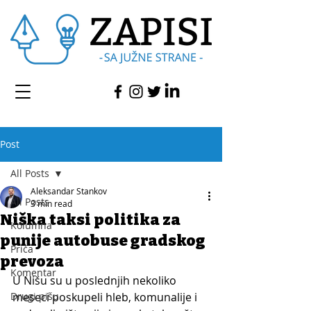
Post
All Posts
Aleksandar Stankov
All Posts
3 min read
Niška taksi politika za
Kolumna
punije autobuse gradskog
Priča
prevoza
Komentar
U Nišu su u poslednjih nekoliko 
Drugi pišu
meseci poskupeli hleb, komunalije i 