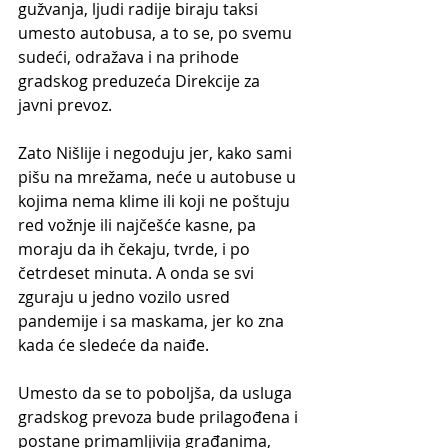
gužvanja, ljudi radije biraju taksi 
umesto autobusa, a to se, po svemu 
sudeći, odražava i na prihode 
gradskog preduzeća Direkcije za 
javni prevoz.
Zato Nišlije i negoduju jer, kako sami 
pišu na mrežama, neće u autobuse u 
kojima nema klime ili koji ne poštuju 
red vožnje ili najčešće kasne, pa 
moraju da ih čekaju, tvrde, i po 
četrdeset minuta. A onda se svi 
zguraju u jedno vozilo usred 
pandemije i sa maskama, jer ko zna 
kada će sledeće da naiđe.
Umesto da se to poboljša, da usluga 
gradskog prevoza bude prilagođena i 
postane primamljivija građanima, 