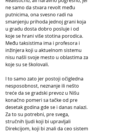
Realistično, ali naravno pogrešno, jer 
ne samo da stvara revolt među 
putnicima, ona svesno radi na 
smanjenju prihoda jednoj grani koja 
u gradu dosta dobro posluje i od 
koje se hrani više stotina porodica. 
Među taksistima ima i profesora i 
inžinjera koji u aktuelnom sistemu 
nisu našli svoje mesto u oblastima za 
koje su se školovali.
I to samo zato jer postoji očigledna 
nesposobnost, neznanje ili nešto 
treće da se gradski prevoz u Nišu 
konačno pomeri sa tačke od pre 
desetak godina gde se i danas nalazi. 
Za to su potrebni, pre svega, 
stručnih ljudi koji bi upravljali 
Direkcijom, koji bi znali da ceo sistem 