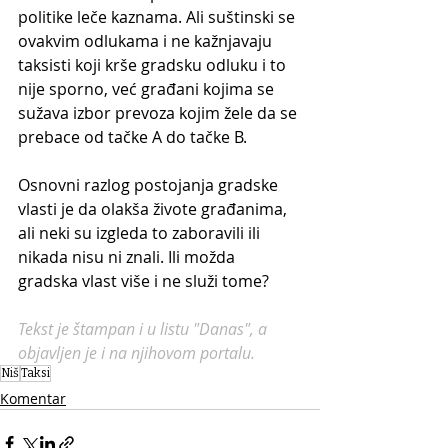
politike leče kaznama. Ali suštinski se 
ovakvim odlukama i ne kažnjavaju 
taksisti koji krše gradsku odluku i to 
nije sporno, već građani kojima se 
sužava izbor prevoza kojim žele da se 
prebace od tačke A do tačke B. 
Osnovni razlog postojanja gradske 
vlasti je da olakša živote građanima, 
ali neki su izgleda to zaboravili ili 
nikada nisu ni znali. Ili možda 
gradska vlast više i ne služi tome?
Tekst je štampan i u listu "Danas", a 
objavljen je i na njihovom portalu.
Niš
Taksi
Komentar