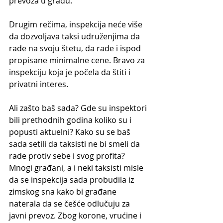
prevoza u gradu.
Drugim rečima, inspekcija neće više 
da dozvoljava taksi udruženjima da 
rade na svoju štetu, da rade i ispod 
propisane minimalne cene. Bravo za 
inspekciju koja je počela da štiti i 
privatni interes.
Ali zašto baš sada? Gde su inspektori 
bili prethodnih godina koliko su i 
popusti aktuelni? Kako su se baš 
sada setili da taksisti ne bi smeli da 
rade protiv sebe i svog profita?
Mnogi građani, a i neki taksisti misle 
da se inspekcija sada probudila iz 
zimskog sna kako bi građane 
naterala da se češće odlučuju za 
javni prevoz. Zbog korone, vrućine i 