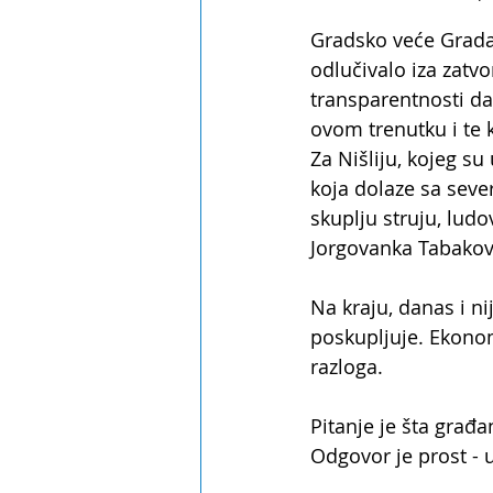
Gradsko veće Grada
odlučivalo iza zatvo
transparentnosti da
ovom trenutku i te 
Za Nišliju, kojeg s
koja dolaze sa sev
skuplju struju, ludo
Jorgovanka Tabaković
Na kraju, danas i n
poskupljuje. Ekono
razloga.
Pitanje je šta građa
Odgovor je prost - 