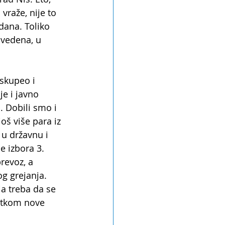
vraže, nije to 
ana. Toliko 
avedena, u 
skupeo i 
e i javno 
 Dobili smo i 
oš više para iz 
u državnu i 
 izbora 3. 
revoz, a 
g grejanja. 
ja treba da se 
etkom nove 