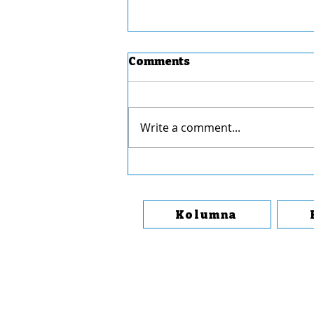
Comments
Write a comment...
EKG i inkubator
propaganda
Kolumna