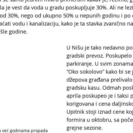
a je vest da voda u gradu poskupljuje 30%. Ali ne lezi 
od 30%, nego od ukupno 50% u nepunih godinu i po d
laćati vodu i kanalizaciju, kako je ta stavka zvanično n
šle godine.
U Nišu je tako nedavno po
gradski prevoz. Poskupelo j
parkiranje. U svim zonama.
“Oko sokolovo” kako bi se j
džepova građana prelivalo 
gradsku kasu. Odmah posle
aprila poskupeo je i taksi p
korigovana i cena daljinsko
Upitnik stoji iznad cene ko
formira u oktobru, sa poč
grejne sezone.
a već godinama propada