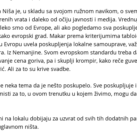
 Niša je, u skladu sa svojom ružnom navikom, o sv
renih vrata i daleko od očiju javnosti i medija. Vrednu
leko smo od Evrope, ali ako pogledamo sva poskupljen
kako evropski grad. Makar prema kriterijumima tabloi
u u Evropu uvela poskupljenja lokalne samouprave, važ
era. Iz Nemanjine. Svom evropskom standardu treba d
vanje cena goriva, pa i skuplji krompir, kako reče guv
. Ali za to su krive svadbe.
ije neka tema da je nešto poskupelo. Sve poskupljuje 
misti za to, u ovom trenutku u kojem živimo, mogu d
ni na lokalu dobijaju za uzvrat od svih tih dodatnih pa
uglavnom ništa.