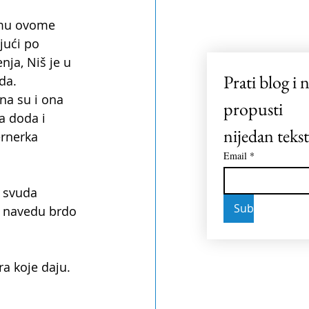
emu ovome 
jući po 
ja, Niš je u 
Prati blog i n
da.
na su i ona  
propusti 
a doda i 
nijedan tekst
ernerka 
Email
*
i svuda 
Subscribe
a navedu brdo 
ra koje daju. 