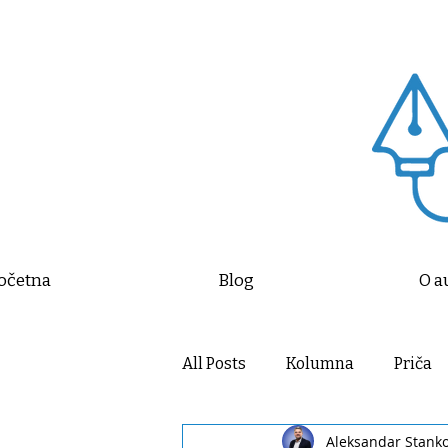
očetna
Blog
O a
All Posts
Kolumna
Priča
Aleksandar Stank