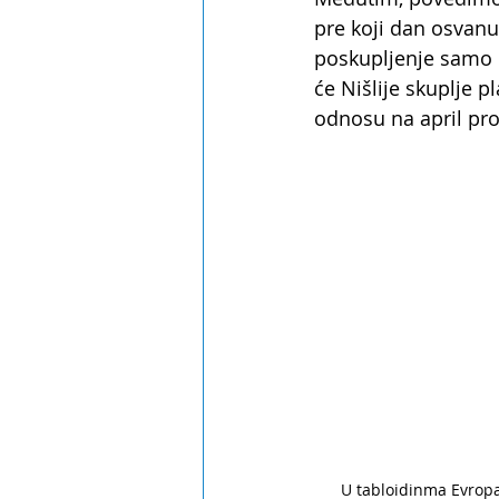
pre koji dan osvanul
poskupljenje samo 
će Nišlije skuplje p
odnosu na april pro
U tabloidinma Evrop