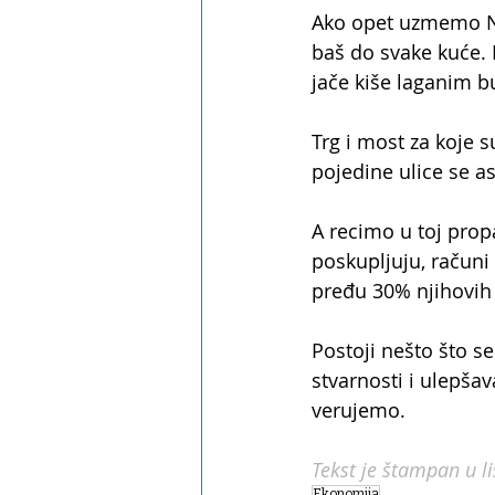
Ako opet uzmemo Niš
baš do svake kuće. 
jače kiše laganim b
Trg i most za koje s
pojedine ulice se as
A recimo u toj prop
poskupljuju, računi 
pređu 30% njihovih 
Postoji nešto što se
stvarnosti i ulepša
verujemo.
Tekst je štampan u li
Ekonomija