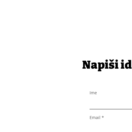
Napiši id
Ime
Email