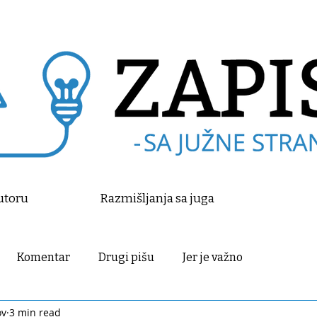
utoru
Razmišljanja sa juga
Komentar
Drugi pišu
Jer je važno
ov
3 min read