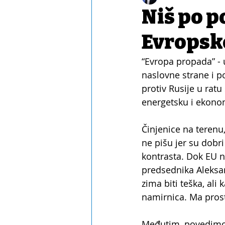
Niš po p
Evropsko
“Evropa propada” - 
naslovne strane i p
protiv Rusije u ratu 
energetsku i ekonom
Činjenice na terenu,
ne pišu jer su dobr
kontrasta. Dok EU n
predsednika Aleksan
zima biti teška, al
namirnica. Ma pros
Međutim, povedimo 