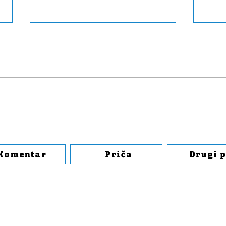
Koprcanje vlasti - brdo
Niš
laži za zaluđivanje
budu
naroda
Komentar
Priča
Drugi 