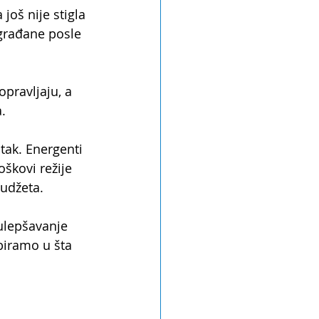
oš nije stigla 
građane posle 
opravljaju, a 
.
tak. Energenti 
škovi režije 
budžeta.
 ulepšavanje 
biramo u šta 