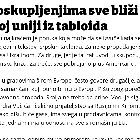
oskupljenjima sve bliži
j uniji iz tabloida
u najkraćem je poruka koja može da se izvuče kada se
ojedini tekstovi srpskih tabloida. Za neke propada jer
sa Ukrajinom. Za druge, jer je taj rat uvodi u skupoću, 
sku krizu. Za treće, sve pobrojano plus Amerikanci.
 u gradovima širom Evrope, često govore drugačije, ali
i samarićani koji puno brinu o Evropi. Pišu zbog poređ
avodno propada, Srbija ne treba da brine. Vodi je sig
dra Vučića i čelično prijateljstvo sa Rusijom i Kinom.
i kako pišu biće gasa, ima svega u prodavnicama, kontr
to jedna milina u odnosu na sve siromašniju EU.
se samo jednim mikro primerom kakav je, recimo, gra