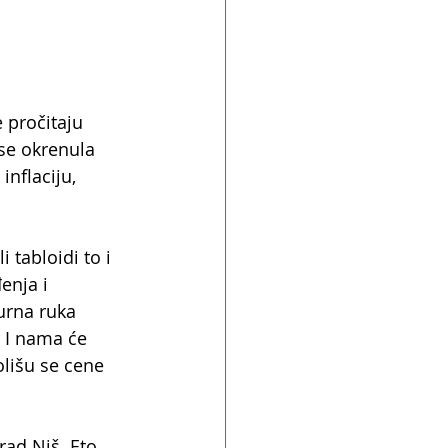
 pročitaju 
 se okrenula 
inflaciju, 
 tabloidi to i 
enja i 
urna ruka 
 I nama će 
olišu se cene 
d Niš. Eto, 