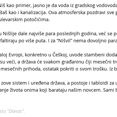
 kao primer, jasno je da voda iz gradskog vodovoda j
Baš kao i kanalizacija. Ova atmosferska pozdravi sve 
ulevarskim potočićima.
u Nišlije dale najviše para poslednjih godina, već se p
faltiraju po više puta. I za “Nišvil” nema dovoljno para
aloj Evropi, konkretno u Češkoj, uvode stambeni doda
su veći, a država će svakom građaninu čiji mesečni tro
mesečnih prihoda, ostatak pokriti o svom trošku. Iz 
 zove sistem i uređena država, a postoje i tabloidi za
vanje života onima koji barataju našim novcem. Sami 
stu "Danas". 