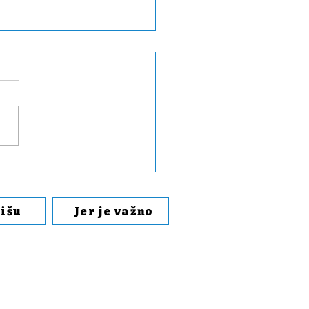
ki scenario kao
ćnost izbora u Srbiji
pišu
Jer je važno