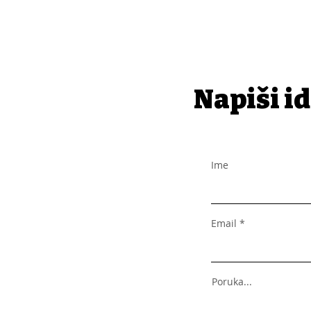
Napiši id
Ime
Email
Poruka...