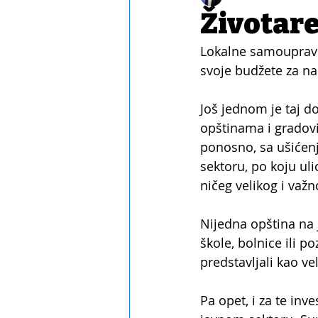
Životar
Lokalne samouprave 
svoje budžete za n
Još jednom je taj d
opštinama i gradovi
ponosno, sa ušićenj
sektoru, po koju uli
ničeg velikog i va
Nijedna opština na j
škole, bolnice ili po
predstavljali kao ve
Pa opet, i za te inv