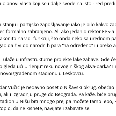
 planovi vlasti koji se i dalje svode na isto - red pred
stanju i partijsko zapošljavanje iako je bilo kakvo za
ć formalno zabranjeno. Ali ako jedan direktor EPS-a
konito na v.d. funkciji, što onda neko sa urednom pa
ao da živi od narodnih para “na određeno” ili preko a
i ulaže u infrastrukturne projekte lake zabave. Gde će
 gledajući u “lenju” reku novog niškog akva-parka? Ili
a novoizgrađenom stadionu u Leskovcu. 
dar Vučić je nedavno posetio Nišavski okrug, obećao
i, ali i izgradnju pruge do Beograda. Pa kaže, biće pru
 stadion u Nišu biti mnogo pre, pa možete tamo lepo, k
plo, da ne kisnete, navijate i zabavite se.