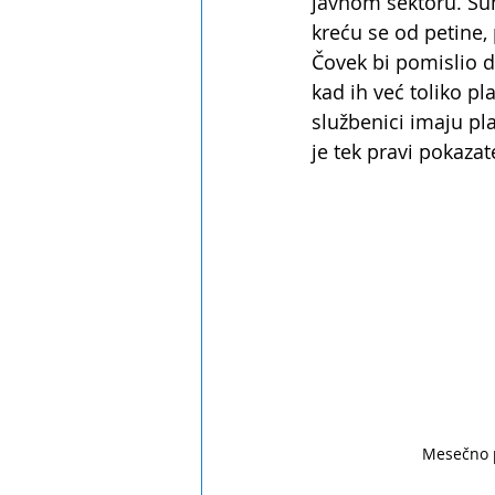
javnom sektoru. Sum
kreću se od petine, 
Čovek bi pomislio d
kad ih već toliko p
službenici imaju pla
je tek pravi pokazat
Mesečno 