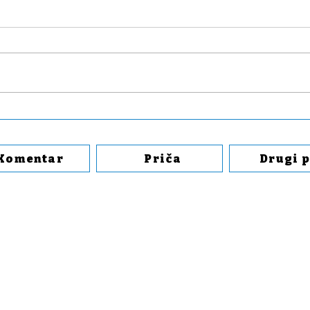
Sve će to, mila moja,
Cem
pokriti Instagram,
ind
klipovi i Niš TV
gla
Komentar
Priča
Drugi 