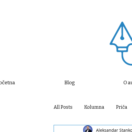
očetna
Blog
O a
All Posts
Kolumna
Priča
Aleksandar Stank