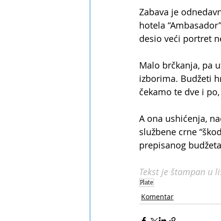
Zabava je odnedavno 
hotela “Ambasador”.
desio veći portret n
Malo brčkanja, pa u
izborima. Budžeti hr
čekamo te dve i po, 
A ona ushićenja, na
službene crne “škod
prepisanog budžeta
Tekst je štampan u l
Plate
Komentar