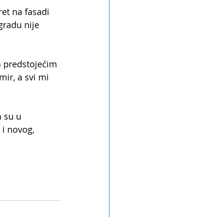
et na fasadi 
gradu nije 
a predstojećim 
ir, a svi mi 
 su u 
i novog, 