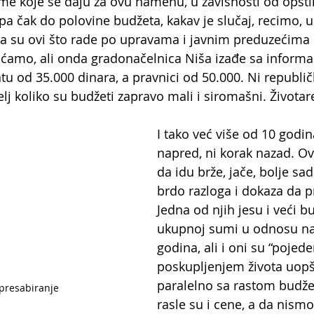
e koje se daju za ovu namenu, u zavisnosti od opštin
pa čak do polovine budžeta, kakav je slučaj, recimo, u
a su ovi što rade po upravama i javnim preduzećima 
laćamo, ali onda gradonačelnica Niša izađe sa inform
tu od 35.000 dinara, a pravnici od 50.000. Ni republič
elj koliko su budžeti zapravo mali i siromašni. Životar
I tako već više od 10 godin
napred, ni korak nazad. Ovi
da idu brže, jače, bolje sad
brdo razloga i dokaza da 
Jedna od njih jesu i veći bu
ukupnoj sumi u odnosu na
godina, ali i oni su “pojede
poskupljenjem života uopšt
paralelno sa rastom budžeta
presabiranje
rasle su i cene, a da nismo 