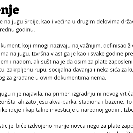
enje
na jugu Srbije, kao i većina u drugim delovima države
arednu godinu.
okument, koji mnogi nazivaju najvažnijim, definisao ži
ma na jugu. Izvršna vlast ga je kao i svake godine pre
em i nadom, ali suština je da osim za plate zaposlen
cu, zakrpljenu rupu, socijalna davanja i neka sića za ku
žnog za građane u ovim dokumentima nema.
ugu nije najavila, na primer, izgradnju ni novog vrtića
zorišta, ali zato jesu akva-parka, stadiona i bazene. To
like ideje i kapitalne investicije u narednoj godini. Izb
esticije, biće izdvojeno manje novca nego za plate zap