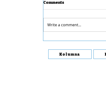
Comments
Write a comment...
Protiv naše dece
Kolumna