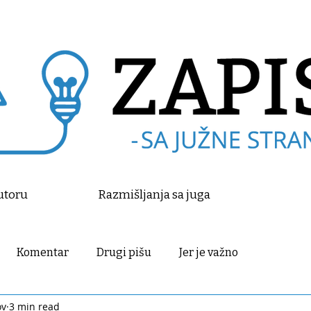
utoru
Razmišljanja sa juga
Komentar
Drugi pišu
Jer je važno
ov
3 min read