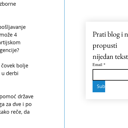
izborne 
pošljavanje 
Prati blog i n
 može 4 
rtijskom 
propusti 
gencije?
nijedan tekst
Email
*
 čovek bolje 
 u derbi 
Subscribe
 pomoć države 
ga za dve i po 
ako reče, da 