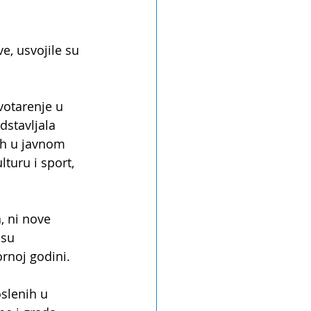
, usvojile su 
votarenje u 
dstavljala 
ih u javnom 
lturu i sport, 
, ni nove 
 su 
ornoj godini.
oslenih u 