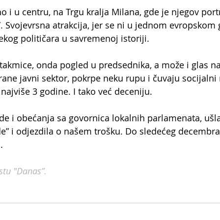
i u centru, na Trgu kralja Milana, gde je njegov portr
 Svojevrsna atrakcija, jer se ni u jednom evropskom 
ekog političara u savremenoj istoriji. 
takmice, onda pogled u predsednika, a može i glas n
ane javni sektor, pokrpe neku rupu i čuvaju socijalni m
najviše 3 godine. I tako već deceniju.
de i obećanja sa govornica lokalnih parlamenata, ušla
e” i odjezdila o našem trošku. Do sledećeg decembra 
.
istu "Danas”.