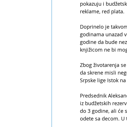
pokazuju i budžetski
reklame, red plata.
Doprinelo je takvom 
godinama unazad ve
godine da bude neza
knjižicom ne bi mog
Zbog životarenja se 
da skrene misli nego
Srpske lige Istok n
Predsednik Aleksan
iz budžetskih rezerv
do 3 godine, ali će
odete sa decom. U to