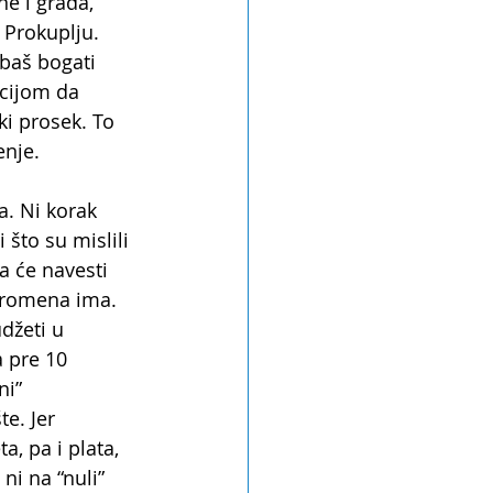
e i grada, 
 Prokuplju.
baš bogati 
acijom da 
ki prosek. To 
enje.
a. Ni korak 
 što su mislili 
a će navesti 
promena ima. 
džeti u 
 pre 10 
ni” 
e. Jer 
, pa i plata, 
ni na “nuli” 