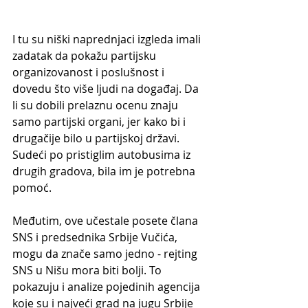
I tu su niški naprednjaci izgleda imali 
zadatak da pokažu partijsku 
organizovanost i poslušnost i 
dovedu što više ljudi na događaj. Da 
li su dobili prelaznu ocenu znaju 
samo partijski organi, jer kako bi i 
drugačije bilo u partijskoj državi. 
Sudeći po pristiglim autobusima iz 
drugih gradova, bila im je potrebna 
pomoć.
Međutim, ove učestale posete člana 
SNS i predsednika Srbije Vučića, 
mogu da znače samo jedno - rejting 
SNS u Nišu mora biti bolji. To 
pokazuju i analize pojedinih agencija 
koje su i najveći grad na jugu Srbije 