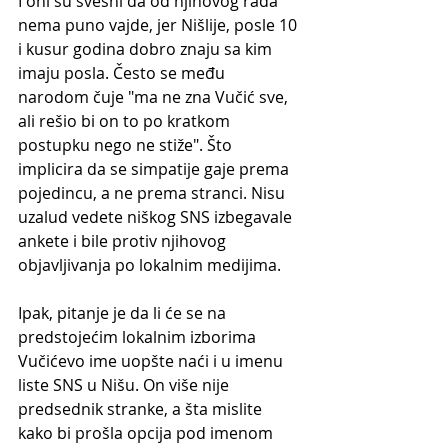
I oni su svesni da od njihovog rada 
nema puno vajde, jer Nišlije, posle 10 
i kusur godina dobro znaju sa kim 
imaju posla. Često se među 
narodom čuje "ma ne zna Vučić sve, 
ali rešio bi on to po kratkom 
postupku nego ne stiže". Što 
implicira da se simpatije gaje prema 
pojedincu, a ne prema stranci. Nisu 
uzalud vedete niškog SNS izbegavale 
ankete i bile protiv njihovog 
objavljivanja po lokalnim medijima.
Ipak, pitanje je da li će se na 
predstojećim lokalnim izborima 
Vučićevo ime uopšte naći i u imenu 
liste SNS u Nišu. On više nije 
predsednik stranke, a šta mislite 
kako bi prošla opcija pod imenom 