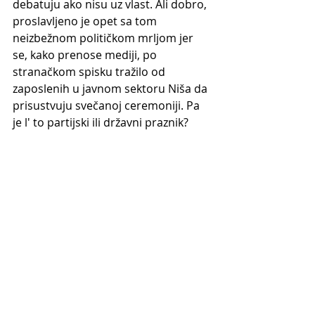
debatuju ako nisu uz vlast. Ali dobro, 
proslavljeno je opet sa tom 
neizbežnom političkom mrljom jer 
se, kako prenose mediji, po 
stranačkom spisku tražilo od 
zaposlenih u javnom sektoru Niša da 
prisustvuju svečanoj ceremoniji. Pa 
je l' to partijski ili državni praznik?