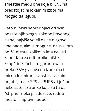
smestile među one koje bi SNS na 
predstojećim lokalnim izborima 
mogao da izgubi.
Zato bi niški naprednjaci od svih 
poseta njihovog visokopoštovanog 
člana, najviše voleli da se njegovo 
ime nađe, ako je moguće, na svakom 
od 61 mesta, koliko ih ima na listi 
kandidata za odbornike niške 
Skupštine. To bi im garantovalo 
preko 35% glasova na izborima i 
mirno formiranje vlasti sa vernim 
prijateljima iz SPS-a, PUPS-a i još po 
neke satelit stranke koje su tu da 
"štrpnu" neko preduzeće, radno 
mesto ili upravni odbor.