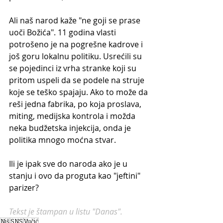
Ali naš narod kaže "ne goji se prase 
uoči Božića". 11 godina vlasti 
potrošeno je na pogrešne kadrove i 
još goru lokalnu politiku. Usrećili su 
se pojedinci iz vrha stranke koji su 
pritom uspeli da se podele na struje 
koje se teško spajaju. Ako to može da 
reši jedna fabrika, po koja proslava, 
miting, medijska kontrola i možda 
neka budžetska injekcija, onda je 
politika mnogo moćna stvar. 
Ili je ipak sve do naroda ako je u 
stanju i ovo da proguta kao "jeftini" 
parizer?
Tekst je štampan u listu "Danas".
Niš
SNS
Vučić