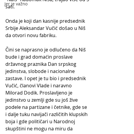
Jer je važno
sati.
Onda je koji dan kasnije predsednik 
Srbije Aleksandar Vučić došao u Niš 
da otvori novu fabriku. 
Čini se naprasno je odlučeno da Niš 
bude i grad domaćin proslave 
državnog praznika Dan srpskog 
jedinstva, slobode i nacionalne 
zastave. I opet je tu bio i predsednik 
Vučić, članovi Vlade i naravno 
Milorad Dodik. Proslavljeno je 
jedinstvo u zemlji gde su još žive 
podele na partizane i četnike, gde se 
i dalje tuku navijači različitih klupskih 
boja i gde političari u Narodnoj 
skupštini ne mogu na miru da 