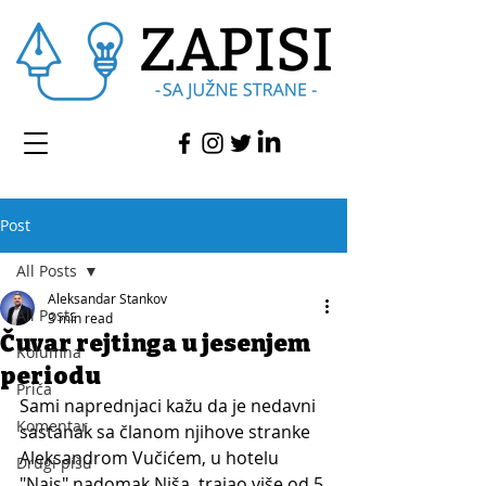
Post
All Posts
Aleksandar Stankov
All Posts
3 min read
Čuvar rejtinga u jesenjem
Kolumna
periodu
Priča
Sami naprednjaci kažu da je nedavni 
Komentar
sastanak sa članom njihove stranke 
Aleksandrom Vučićem, u hotelu 
Drugi pišu
"Nais" nadomak Niša, trajao više od 5 