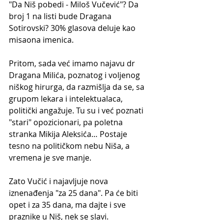
"Da Niš pobedi - Miloš Vučević"? Da 
broj 1 na listi bude Dragana 
Sotirovski? 30% glasova deluje kao 
misaona imenica.
Pritom, sada već imamo najavu dr 
Dragana Milića, poznatog i voljenog 
niškog hirurga, da razmišlja da se, sa 
grupom lekara i intelektualaca, 
politički angažuje. Tu su i već poznati 
"stari" opozicionari, pa poletna 
stranka Mikija Aleksića… Postaje 
tesno na političkom nebu Niša, a 
vremena je sve manje.
Zato Vučić i najavljuje nova 
iznenađenja "za 25 dana". Pa će biti 
opet i za 35 dana, ma dajte i sve 
praznike u Niš, nek se slavi.