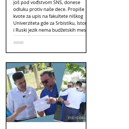
još pod vođstvom SNS, donese
odluku protiv naše dece. Propiše
kvote za upis na fakultete niškog
Univerziteta gde za Srbistiku, Istoriju
i Ruski jezik nema budžetskih mesta.