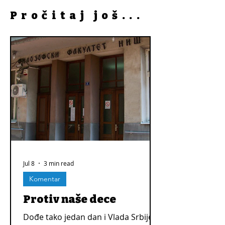
Pročitaj još...
Jul 8
3 min read
Komentar
Protiv naše dece
Dođe tako jedan dan i Vlada Srbije,