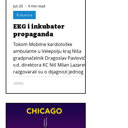
Jun 20
4 min read
Kolumna
EKG i inkubator
propaganda
Tokom Mobilne kardiološke
ambulante u Velepolju kraj Niša
gradpnačelnik Dragoslav Pavlović i
v.d. direktora KC Niš Milan Lazarević
razgovarali su o dijagnozi jednog
pacijenta, a nekoliko dana pre toga
su u marketinške svrhe snimali i
bebe u inkubatoru.