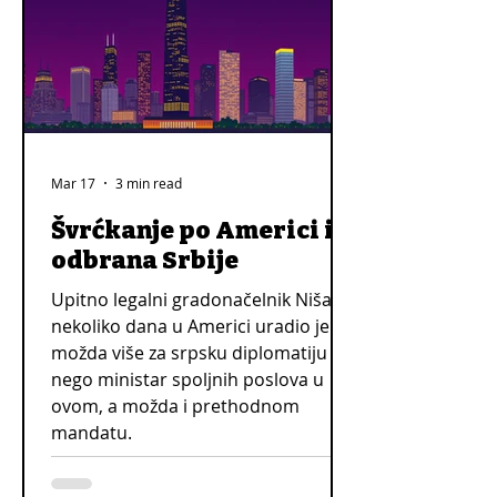
Mar 17
3 min read
Švrćkanje po Americi i
odbrana Srbije
Upitno legalni gradonačelnik Niša u
nekoliko dana u Americi uradio je
možda više za srpsku diplomatiju
nego ministar spoljnih poslova u
ovom, a možda i prethodnom
mandatu.