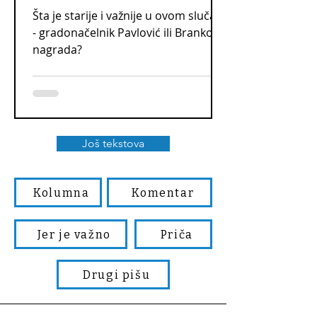
Šta je starije i važnije u ovom slučaju
- gradonačelnik Pavlović ili Brankova
nagrada?
Još tekstova
Kolumna
Komentar
Jer je važno
Priča
Drugi pišu