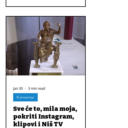
Jan 30
3 min read
Komentar
Sve će to, mila moja,
pokriti Instagram,
klipovi i Niš TV