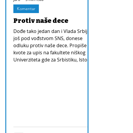
Komentar
Protiv naše dece
Dođe tako jedan dan i Vlada Srbije,
još pod vođstvom SNS, donese
odluku protiv naše dece. Propiše
kvote za upis na fakultete niškog
Univerziteta gde za Srbistiku, Istoriju
i Ruski jezik nema budžetskih mesta.