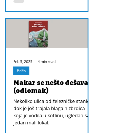
Feb 5, 2025
4 min read
Priča
Makar se nešto dešava
(odlomak)
Nekoliko ulica od železničke stanice,
dok je još trajala blaga nizbrdica
koja je vodila u kotlinu, ugledao sam
jedan mali lokal.