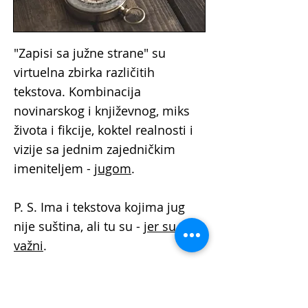
"Zapisi sa južne strane" su
virtuelna zbirka različitih
tekstova. Kombinacija
novinarskog i književnog, miks
života i fikcije, koktel realnosti i
vizije sa jednim zajedničkim
imeniteljem -
jugom
.
P. S. Ima i tekstova kojima jug
nije suština, ali tu su -
jer su
važni
.
FOLLOW
ME